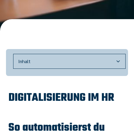
Inhalt
Heading 2
Heading 3
DIGITALISIERUNG IM HR
Heading 4
Heading 5
So automatisierst du