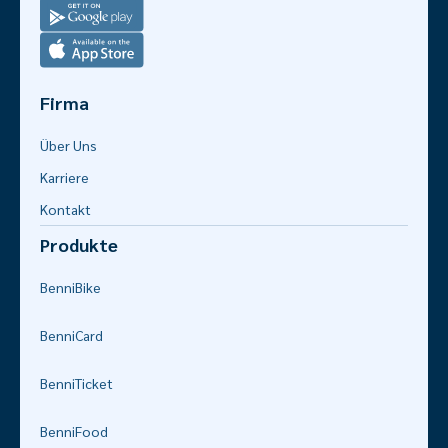
Firma
Über Uns
Karriere
Kontakt
Produkte
Benni
Bike
Benni
Card
Benni
Ticket
Benni
Food